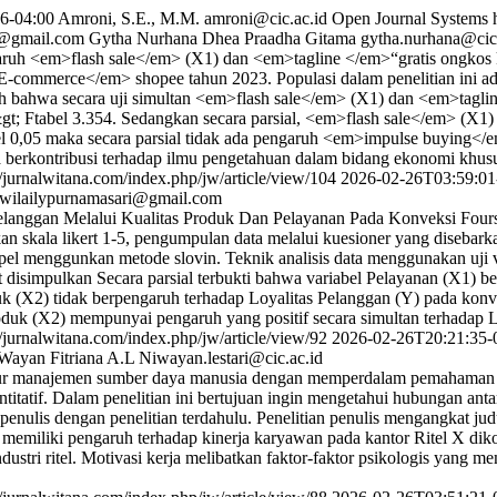
6-04:00
Amroni, S.E., M.M.
amroni@cic.ac.id
Open Journal Systems
d@gmail.com
Gytha Nurhana Dhea Praadha Gitama
gytha.nurhana@cic.
ngaruh <em>flash sale</em> (X1) dan <em>tagline </em>“gratis ongko
commerce</em> shopee tahun 2023. Populasi dalam penelitian ini adal
leh bahwa secara uji simultan <em>flash sale</em> (X1) dan <em>tagli
 Ftabel 3.354. Sedangkan secara parsial, <em>flash sale</em> (X1) de
bel 0,05 maka secara parsial tidak ada pengaruh <em>impulse buying</e
 berkontribusi terhadap ilmu pengetahuan dalam bidang ekonomi khusus
//jurnalwitana.com/index.php/jw/article/view/104
2026-02-26T03:59:01
wilailypurnamasari@gmail.com
Pelanggan Melalui Kualitas Produk Dan Pelayanan Pada Konveksi Fours
 skala likert 1-5, pengumpulan data melalui kuesioner yang disebarka
enggunkan metode slovin. Teknik analisis data menggunakan uji valididt
pat disimpulkan Secara parsial terbukti bahwa variabel Pelayanan (X1) 
uk (X2) tidak berpengaruh terhadap Loyalitas Pelanggan (Y) pada konvek
oduk (X2) mempunyai pengaruh yang positif secara simultan terhadap 
//jurnalwitana.com/index.php/jw/article/view/92
2026-02-26T20:21:35-
Wayan Fitriana A.L
Niwayan.lestari@cic.ac.id
teratur manajemen sumber daya manusia dengan memperdalam pemahaman
ntitatif. Dalam penelitian ini bertujuan ingin mengetahui hubungan anta
enulis dengan penelitian terdahulu. Penelitian penulis mengangkat judu
a memiliki pengaruh terhadap kinerja karyawan pada kantor Ritel X dikot
stri ritel. Motivasi kerja melibatkan faktor-faktor psikologis yang 