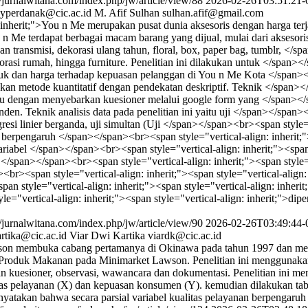
//jurnalwitana.com/index.php/jw/article/view/88
2026-02-26T03:51:21-
kyperdanak@cic.ac.id
M. Afif Sulhan
sulhan.afif@gmail.com
gn: inherit;">You n Me merupakan pusat dunia aksesoris dengan harga t
ou n Me terdapat berbagai macam barang yang dijual, mulai dari aksesor
dan transmisi, dekorasi ulang tahun, floral, box, paper bag, tumblr, </
ekorasi rumah, hingga furniture. Penelitian ini dilakukan untuk </span>
duk dan harga terhadap kepuasan pelanggan di You n Me Kota </span></
nakan metode kuantitatif dengan pendekatan deskriptif. Teknik </span><
aitu dengan menyebarkan kuesioner melalui google form yang </span></s
onden. Teknik analisis data pada penelitian ini yaitu uji </span></span>
s regresi linier berganda, uji simultan (Uji </span></span><br><span style=
duk berpengaruh </span></span><br><span style="vertical-align: inherit;"
iabel </span></span><br><span style="vertical-align: inherit;"><span s
</span></span><br><span style="vertical-align: inherit;"><span style=
r><span style="vertical-align: inherit;"><span style="vertical-align:
 style="vertical-align: inherit;"><span style="vertical-align: inher
ertical-align: inherit;"><span style="vertical-align: inherit;">dipenga
//jurnalwitana.com/index.php/jw/article/view/90
2026-02-26T03:49:44-
artika@cic.ac.id
Viar Dwi Kartika
viardk@cic.ac.id
wson membuka cabang pertamanya di Okinawa pada tahun 1997 dan menj
tas Produk Makanan pada Minimarket Lawson. Penelitian ini mengguna
 kuesioner, observasi, wawancara dan dokumentasi. Penelitian ini me
itas pelayanan (X) dan kepuasan konsumen (Y). kemudian dilakukan tabulas
enyatakan bahwa secara parsial variabel kualitas pelayanan berpengaru