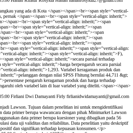
05:00
Hanan Rifatur Rosyida Hanan
hananrosyida27@gmail.com
erjangkau yang ada di Kota </span></span><br><span style="vertical-
is, pernak </span></span><br><span style="vertical-align: inherit;">
span></span><br><span style="vertical-align: inherit;"><span
</span><br><span style="vertical-align: inherit;"><span
span><br><span style="vertical-align: inherit;"><span
/span><br><span style="vertical-align: inherit;"><span
pan><br><span style="vertical-align: inherit;"><span
<br><span style="vertical-align: inherit;"><span style="vertical-align:
"vertical-align: inherit;"><span style="vertical-align: inherit;">F),
><span style="vertical-align: inherit;">secara parsial terhadap
tyle="vertical-align: inherit;">harga berpengaruh secara parsial
"vertical-align: inherit;">1,293. Variabel keragaman produk dan
 inherit;">pelanggan dengan nilai SPSS Fhitung bernilai 44,711 &gt;
it;">persentase pengaruh keragaman produk dan harga terhadap
ruhi oleh variabel lain di luar variabel yang diteliti.</span></span>
05:00
Firliani Dwi Damayanti Firly
firlianidwidamayanti@gmail.com
adi Lawson. Tujuan dalam penelitian ini untuk mengidentifikasi
kan data primer berupa wawancara dengan pihak Minimarket Lawson
nggunakan data primer berupa kuesioner yang dibagikan pada 56
i data uji validitas dan reliabilitas. Data penelitian yaitu deskriptif
h positif dan signifikan terhadap kepuasan konsumen.</p>