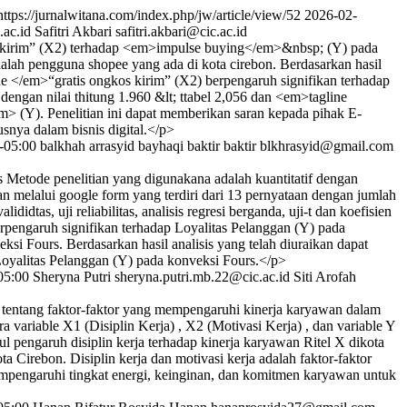
https://jurnalwitana.com/index.php/jw/article/view/52
2026-02-
ac.id
Safitri Akbari
safitri.akbari@cic.ac.id
s kirim” (X2) terhadap <em>impulse buying</em>&nbsp; (Y) pada
ah pengguna shopee yang ada di kota cirebon. Berdasarkan hasil
ne </em>“gratis ongkos kirim” (X2) berpengaruh signifikan terhadap
ngan nilai thitung 1.960 &lt; ttabel 2,056 dan <em>tagline
m> (Y). Penelitian ini dapat memberikan saran kepada pihak E-
nya dalam bisnis digital.</p>
-05:00
balkhah arrasyid bayhaqi baktir baktir
blkhrasyid@gmail.com
 Metode penelitian yang digunakana adalah kuantitatif dengan
n melalui google form yang terdiri dari 13 pernyataan dengan jumlah
as, uji reliabilitas, analisis regresi berganda, uji-t dan koefisien
berpengaruh signifikan terhadap Loyalitas Pelanggan (Y) pada
si Fours. Berdasarkan hasil analisis yang telah diuraikan dapat
Loyalitas Pelanggan (Y) pada konveksi Fours.</p>
05:00
Sheryna Putri
sheryna.putri.mb.22@cic.ac.id
Siti Arofah
 tentang faktor-faktor yang mempengaruhi kinerja karyawan dalam
ra variable X1 (Disiplin Kerja) , X2 (Motivasi Kerja) , dan variable Y
l pengaruh disiplin kerja terhadap kinerja karyawan Ritel X dikota
a Cirebon. Disiplin kerja dan motivasi kerja adalah faktor-faktor
mempengaruhi tingkat energi, keinginan, dan komitmen karyawan untuk