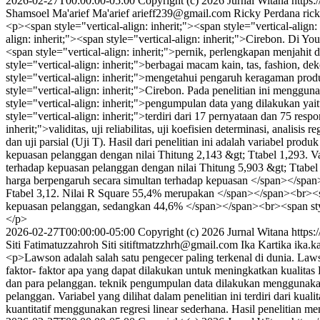
2026-02-27T00:00:00-05:00
Copyright (c) 2026 Jurnal Witana
https:
Shamsoel Ma'arief Ma'arief
arieff239@gmail.com
Ricky Perdana
ric
<p><span style="vertical-align: inherit;"><span style="vertical-ali
align: inherit;"><span style="vertical-align: inherit;">Cirebon. Di Y
<span style="vertical-align: inherit;">pernik, perlengkapan menjahit 
style="vertical-align: inherit;">berbagai macam kain, tas, fashion, d
style="vertical-align: inherit;">mengetahui pengaruh keragaman pro
style="vertical-align: inherit;">Cirebon. Pada penelitian ini menggu
style="vertical-align: inherit;">pengumpulan data yang dilakukan y
style="vertical-align: inherit;">terdiri dari 17 pernyataan dan 75 resp
inherit;">validitas, uji reliabilitas, uji koefisien determinasi, analisi
dan uji parsial (Uji T). Hasil dari penelitian ini adalah variabel pro
kepuasan pelanggan dengan nilai Thitung 2,143 &gt; Ttabel 1,293. Var
terhadap kepuasan pelanggan dengan nilai Thitung 5,903 &gt; Ttabel 
harga berpengaruh secara simultan terhadap kepuasan </span></span><b
Ftabel 3,12. Nilai R Square 55,4% merupakan </span></span><br><span
kepuasan pelanggan, sedangkan 44,6% </span></span><br><span style="v
</p>
2026-02-27T00:00:00-05:00
Copyright (c) 2026 Jurnal Witana
https:
Siti Fatimatuzzahroh Siti
sitiftmatzzhrh@gmail.com
Ika Kartika
ika.k
<p>Lawson adalah salah satu pengecer paling terkenal di dunia. La
faktor- faktor apa yang dapat dilakukan untuk meningkatkan kuali
dan para pelanggan. teknik pengumpulan data dilakukan menggunakan
pelanggan. Variabel yang dilihat dalam penelitian ini terdiri dari kual
kuantitatif menggunakan regresi linear sederhana. Hasil penelitian m