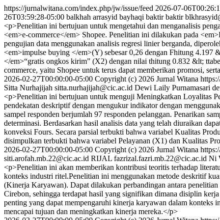
https://jurnalwitana.com/index.php/jw/issue/feed
2026-07-06T00:26:1
26T03:59:28-05:00
balkhah arrasyid bayhaqi baktir baktir
blkhrasyi
<p>Penelitian ini bertujuan untuk mengetahui dan menganalisis pe
<em>e-commerce</em> Shopee. Penelitian ini dilakukan pada <em>E-
pengujian data menggunakan analisis regresi linier berganda, dipero
<em>impulse buying </em>(Y) sebesar 0,26 dengan Fhitung 4.197 &gt;
</em>“gratis ongkos kirim” (X2) dengan nilai thitung 0.832 &lt; tta
commerce, yaitu Shopee untuk terus dapat memberikan promosi, serta
2026-02-27T00:00:00-05:00
Copyright (c) 2026 Jurnal Witana
https:
Sitta Nurhajijah
sitta.nurhajijah@cic.ac.id
Dewi Laily Purnamasari
de
<p>Penelitian ini bertujuan untuk menguji Meningkatkan Loyalitas 
pendekatan deskriptif dengan mengukur indikator dengan menggunakan
sampel responden berjumlah 97 responden pelanggan. Penarikan sampel m
determinasi. Berdasarkan hasil analisis data yang telah diuraikan da
konveksi Fours. Secara parsial terbukti bahwa variabel Kualitas Prod
disimpulkan terbukti bahwa variabel Pelayanan (X1) dan Kualitas Pr
2026-02-27T00:00:00-05:00
Copyright (c) 2026 Jurnal Witana
https:
siti.arofah.mb.22@cic.ac.id
RIJAL
fazrizal.fazri.mb.22@cic.ac.id
Ni 
<p>Penelitian ini akan memberikan kontribusi teoritis terhadap li
konteks industri ritel.Penelitian ini menggunakan metode deskritif kua
(Kinerja Karyawan). Dapat dilakukan perbandingan antara penelitian p
Cirebon, sehingga terdapat hasil yang signifikan dimana disiplin kerj
penting yang dapat mempengaruhi kinerja karyawan dalam konteks indu
mencapai tujuan dan meningkatkan kinerja mereka.</p>